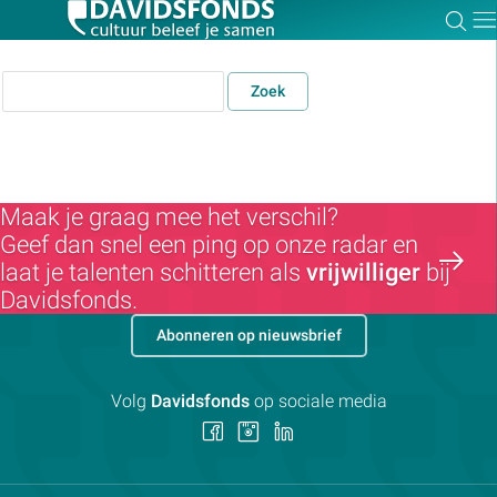
Zoe
Dir
Zoek
Zoek:
Maak je graag mee het verschil?
Geef dan snel een ping op onze radar en
Zoeken
laat je talenten schitteren als
vrijwilliger
bij
Davidsfonds.
Abonneren op nieuwsbrief
Volg
Davidsfonds
op sociale media
Volg
Volg
Volg
ons
ons
ons
op
op
op
Facebook
Instagram
LinkedIn