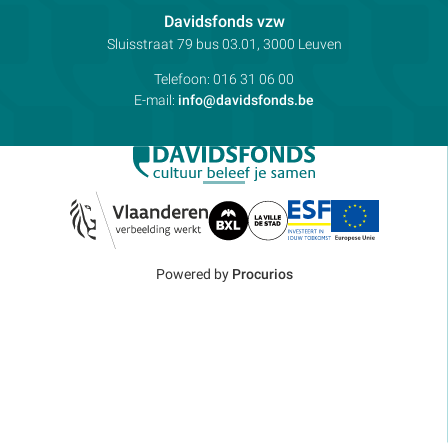
Contactpersoon:
Davidsfonds vzw
Adres:
Sluisstraat 79
bus 03.01, 3000
Leuven
Telefoon:
016 31 06 00
E-mail:
info@davidsfonds.be
Powered by
Procurios